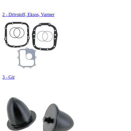
2 - Drivstoff, Eksos, Varmer
3 - Gir