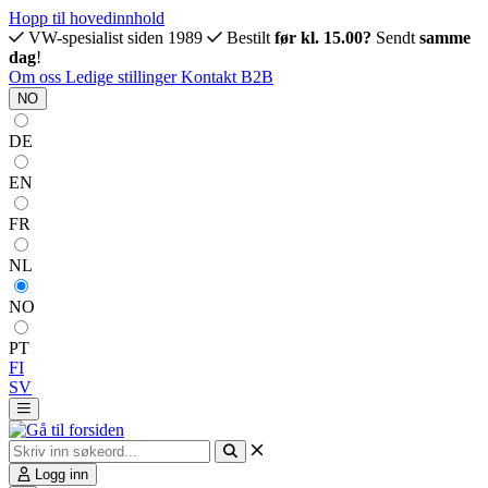
Hopp til hovedinnhold
VW-spesialist siden 1989
Bestilt
før kl. 15.00?
Sendt
samme
dag
!
Om oss
Ledige stillinger
Kontakt
B2B
NO
DE
EN
FR
NL
NO
PT
FI
SV
Logg inn