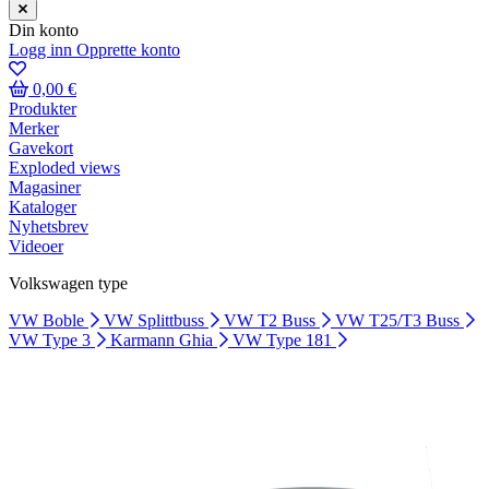
Din konto
Logg inn
Opprette konto
0,00 €
Produkter
Merker
Gavekort
Exploded views
Magasiner
Kataloger
Nyhetsbrev
Videoer
Volkswagen type
VW Boble
VW Splittbuss
VW T2 Buss
VW T25/T3 Buss
VW Type 3
Karmann Ghia
VW Type 181