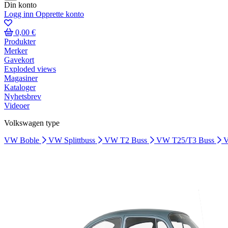
Din konto
Logg inn
Opprette konto
0,00 €
Produkter
Merker
Gavekort
Exploded views
Magasiner
Kataloger
Nyhetsbrev
Videoer
Volkswagen type
VW Boble
VW Splittbuss
VW T2 Buss
VW T25/T3 Buss
V