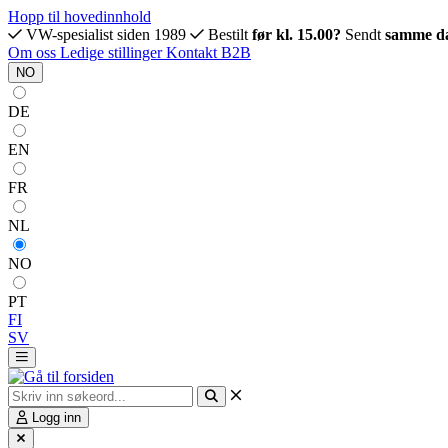
Hopp til hovedinnhold
VW-spesialist siden 1989
Bestilt
før kl. 15.00?
Sendt
samme d
Om oss
Ledige stillinger
Kontakt
B2B
NO
DE
EN
FR
NL
NO
PT
FI
SV
Logg inn