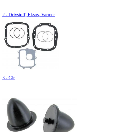
2 - Drivstoff, Eksos, Varmer
3 - Gir