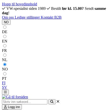
Hopp til hovedinnhold
VW-spesialist siden 1989
Bestilt
før kl. 15.00?
Sendt
samme
dag
!
Om oss
Ledige stillinger
Kontakt
B2B
NO
DE
EN
FR
NL
NO
PT
FI
SV
Logg inn