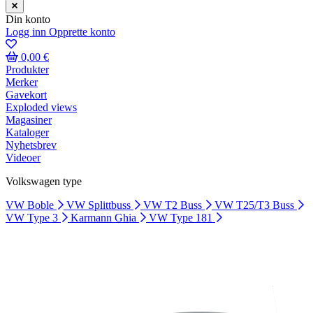
Din konto
Logg inn
Opprette konto
0,00 €
Produkter
Merker
Gavekort
Exploded views
Magasiner
Kataloger
Nyhetsbrev
Videoer
Volkswagen type
VW Boble
VW Splittbuss
VW T2 Buss
VW T25/T3 Buss
VW Type 3
Karmann Ghia
VW Type 181