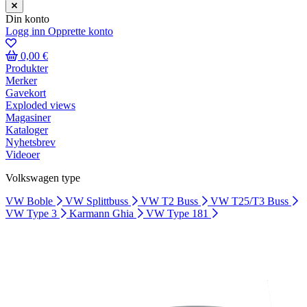
Din konto
Logg inn
Opprette konto
0,00 €
Produkter
Merker
Gavekort
Exploded views
Magasiner
Kataloger
Nyhetsbrev
Videoer
Volkswagen type
VW Boble
VW Splittbuss
VW T2 Buss
VW T25/T3 Buss
VW Type 3
Karmann Ghia
VW Type 181