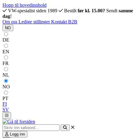
Hopp til hovedinnhold
VW-spesialist siden 1989
Bestilt
før kl. 15.00?
Sendt
samme
dag
!
Om oss
Ledige stillinger
Kontakt
B2B
NO
DE
EN
FR
NL
NO
PT
FI
SV
Logg inn