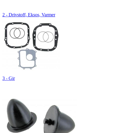
2 - Drivstoff, Eksos, Varmer
3 - Gir