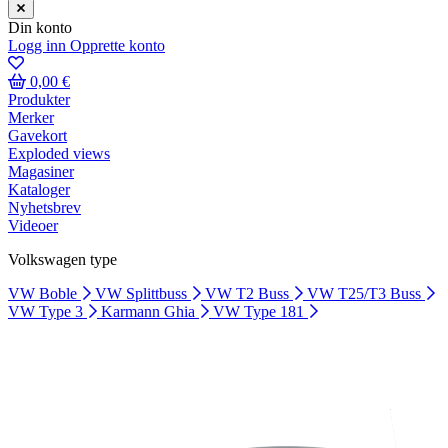
Din konto
Logg inn
Opprette konto
0,00 €
Produkter
Merker
Gavekort
Exploded views
Magasiner
Kataloger
Nyhetsbrev
Videoer
Volkswagen type
VW Boble
VW Splittbuss
VW T2 Buss
VW T25/T3 Buss
VW Type 3
Karmann Ghia
VW Type 181