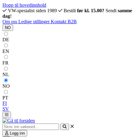
Hopp til hovedinnhold
VW-spesialist siden 1989
Bestilt
før kl. 15.00?
Sendt
samme
dag
!
Om oss
Ledige stillinger
Kontakt
B2B
NO
DE
EN
FR
NL
NO
PT
FI
SV
Logg inn