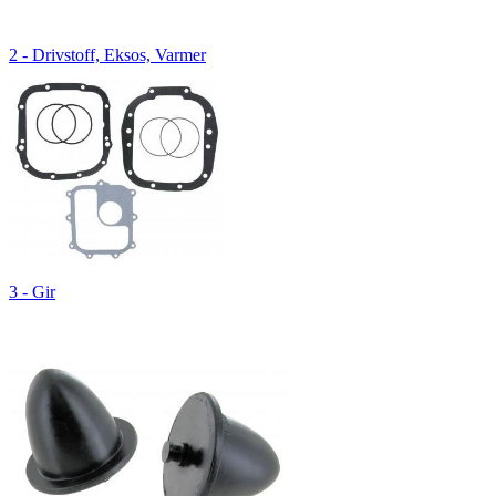
2 - Drivstoff, Eksos, Varmer
3 - Gir