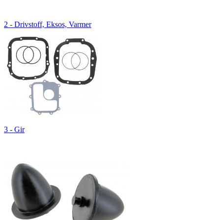
2 - Drivstoff, Eksos, Varmer
3 - Gir