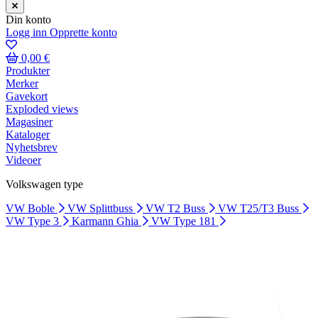
Din konto
Logg inn
Opprette konto
0,00 €
Produkter
Merker
Gavekort
Exploded views
Magasiner
Kataloger
Nyhetsbrev
Videoer
Volkswagen type
VW Boble
VW Splittbuss
VW T2 Buss
VW T25/T3 Buss
VW Type 3
Karmann Ghia
VW Type 181