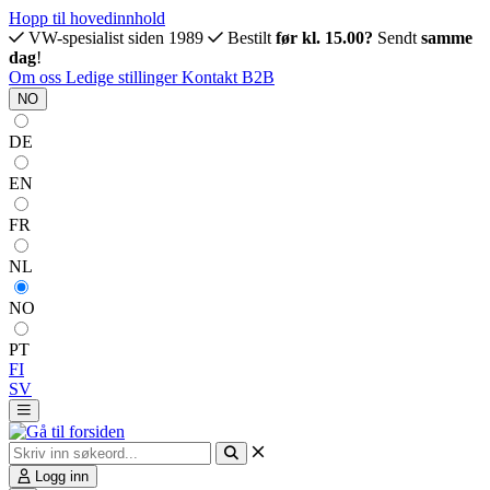
Hopp til hovedinnhold
VW-spesialist siden 1989
Bestilt
før kl. 15.00?
Sendt
samme
dag
!
Om oss
Ledige stillinger
Kontakt
B2B
NO
DE
EN
FR
NL
NO
PT
FI
SV
Logg inn