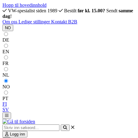
Hopp til hovedinnhold
VW-spesialist siden 1989
Bestilt
før kl. 15.00?
Sendt
samme
dag
!
Om oss
Ledige stillinger
Kontakt
B2B
NO
DE
EN
FR
NL
NO
PT
FI
SV
Logg inn