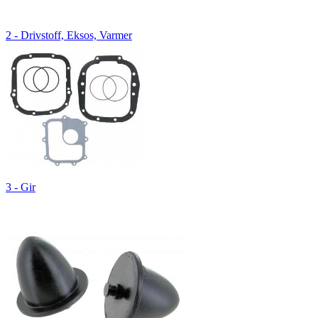
2 - Drivstoff, Eksos, Varmer
3 - Gir