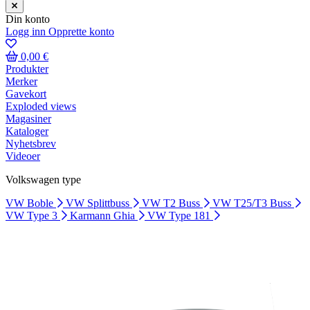
Din konto
Logg inn
Opprette konto
0,00 €
Produkter
Merker
Gavekort
Exploded views
Magasiner
Kataloger
Nyhetsbrev
Videoer
Volkswagen type
VW Boble
VW Splittbuss
VW T2 Buss
VW T25/T3 Buss
VW Type 3
Karmann Ghia
VW Type 181