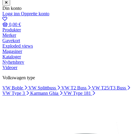
Din konto
Logg inn
Opprette konto
0,00 €
Produkter
Merker
Gavekort
Exploded views
Magasiner
Kataloger
Nyhetsbrev
Videoer
Volkswagen type
VW Boble
VW Splittbuss
VW T2 Buss
VW T25/T3 Buss
VW Type 3
Karmann Ghia
VW Type 181