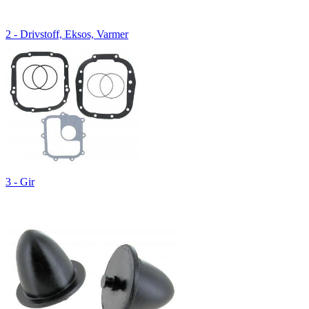
2 - Drivstoff, Eksos, Varmer
3 - Gir