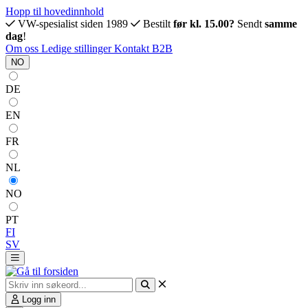
Hopp til hovedinnhold
VW-spesialist siden 1989
Bestilt
før kl. 15.00?
Sendt
samme
dag
!
Om oss
Ledige stillinger
Kontakt
B2B
NO
DE
EN
FR
NL
NO
PT
FI
SV
Logg inn