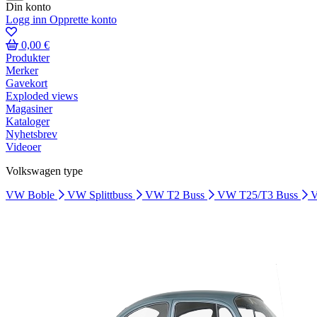
Din konto
Logg inn
Opprette konto
0,00 €
Produkter
Merker
Gavekort
Exploded views
Magasiner
Kataloger
Nyhetsbrev
Videoer
Volkswagen type
VW Boble
VW Splittbuss
VW T2 Buss
VW T25/T3 Buss
V