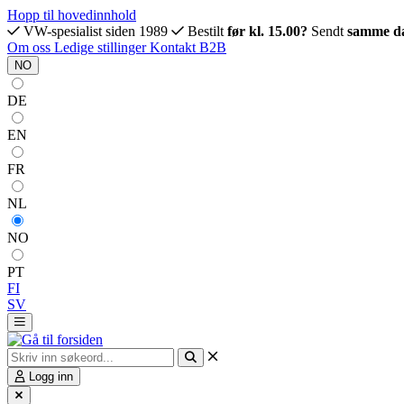
Hopp til hovedinnhold
VW-spesialist siden 1989
Bestilt
før kl. 15.00?
Sendt
samme d
Om oss
Ledige stillinger
Kontakt
B2B
NO
DE
EN
FR
NL
NO
PT
FI
SV
Logg inn