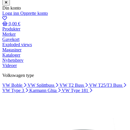
Din konto
Logg inn
Opprette konto
0,00 €
Produkter
Merker
Gavekort
Exploded views
Magasiner
Kataloger
Nyhetsbrev
Videoer
Volkswagen type
VW Boble
VW Splittbuss
VW T2 Buss
VW T25/T3 Buss
VW Type 3
Karmann Ghia
VW Type 181