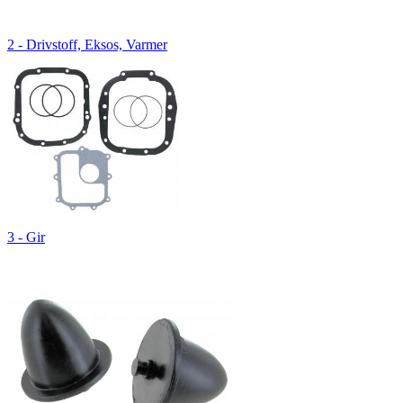
2 - Drivstoff, Eksos, Varmer
3 - Gir