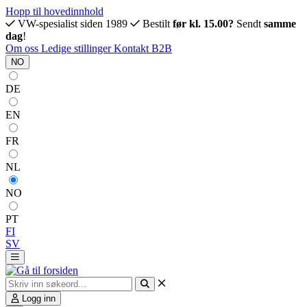
Hopp til hovedinnhold
VW-spesialist siden 1989
Bestilt
før kl. 15.00?
Sendt
samme
dag
!
Om oss
Ledige stillinger
Kontakt
B2B
NO
DE
EN
FR
NL
NO
PT
FI
SV
Logg inn