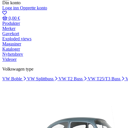
Din konto
Logg inn
Opprette konto
0,00 €
Produkter
Merker
Gavekort
Exploded views
Magasiner
Kataloger
Nyhetsbrev
Videoer
Volkswagen type
VW Boble
VW Splittbuss
VW T2 Buss
VW T25/T3 Buss
V