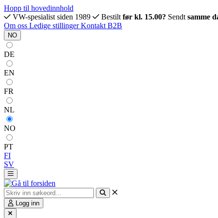
Hopp til hovedinnhold
VW-spesialist siden 1989
Bestilt
før kl. 15.00?
Sendt
samme d
Om oss
Ledige stillinger
Kontakt
B2B
NO
DE
EN
FR
NL
NO
PT
FI
SV
Logg inn