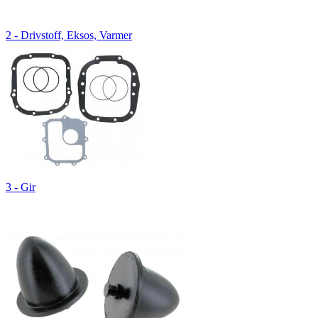
2 - Drivstoff, Eksos, Varmer
3 - Gir