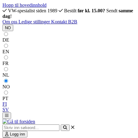
Hopp til hovedinnhold
VW-spesialist siden 1989
Bestilt
før kl. 15.00?
Sendt
samme
dag
!
Om oss
Ledige stillinger
Kontakt
B2B
NO
DE
EN
FR
NL
NO
PT
FI
SV
Logg inn