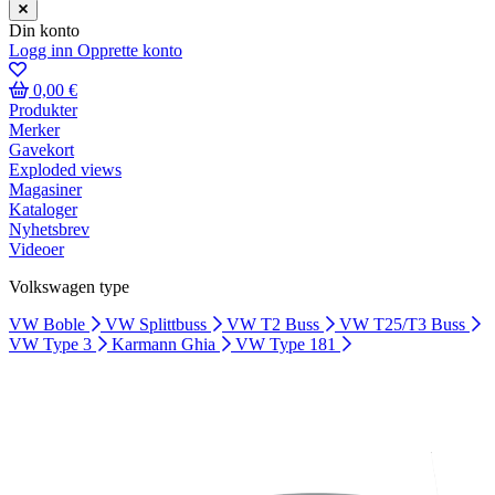
Din konto
Logg inn
Opprette konto
0,00 €
Produkter
Merker
Gavekort
Exploded views
Magasiner
Kataloger
Nyhetsbrev
Videoer
Volkswagen type
VW Boble
VW Splittbuss
VW T2 Buss
VW T25/T3 Buss
VW Type 3
Karmann Ghia
VW Type 181