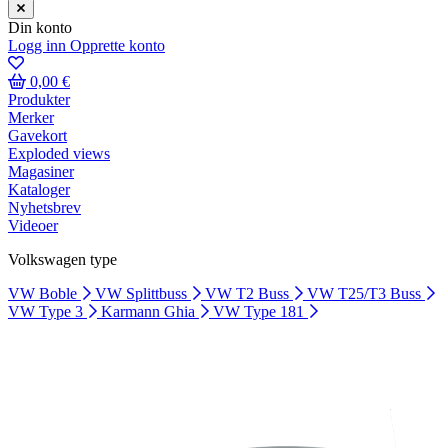
Din konto
Logg inn
Opprette konto
0,00 €
Produkter
Merker
Gavekort
Exploded views
Magasiner
Kataloger
Nyhetsbrev
Videoer
Volkswagen type
VW Boble
VW Splittbuss
VW T2 Buss
VW T25/T3 Buss
VW Type 3
Karmann Ghia
VW Type 181