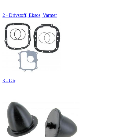
2 - Drivstoff, Eksos, Varmer
3 - Gir