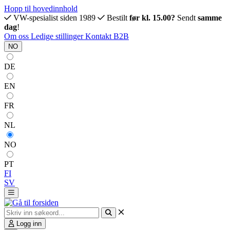
Hopp til hovedinnhold
VW-spesialist siden 1989
Bestilt
før kl. 15.00?
Sendt
samme
dag
!
Om oss
Ledige stillinger
Kontakt
B2B
NO
DE
EN
FR
NL
NO
PT
FI
SV
Logg inn