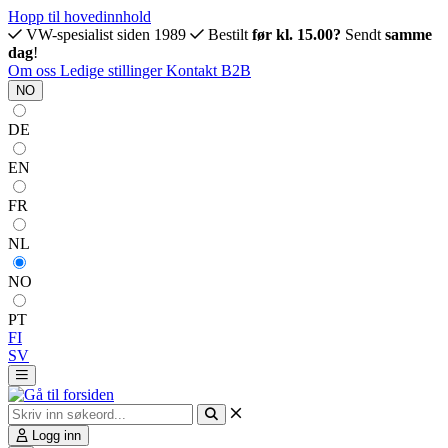
Hopp til hovedinnhold
VW-spesialist siden 1989
Bestilt
før kl. 15.00?
Sendt
samme
dag
!
Om oss
Ledige stillinger
Kontakt
B2B
NO
DE
EN
FR
NL
NO
PT
FI
SV
Logg inn