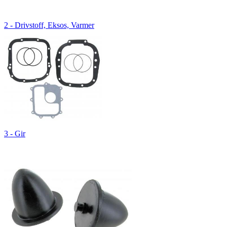
2 - Drivstoff, Eksos, Varmer
3 - Gir