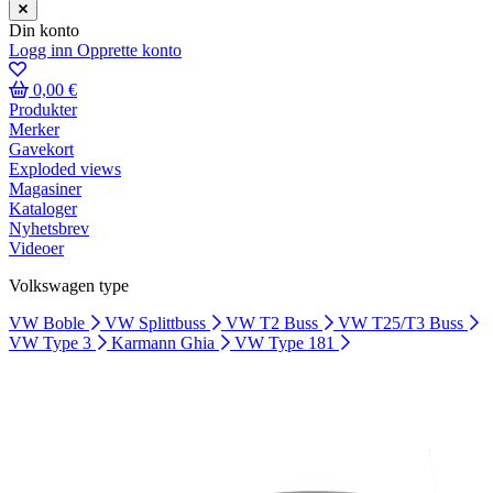
Din konto
Logg inn
Opprette konto
0,00 €
Produkter
Merker
Gavekort
Exploded views
Magasiner
Kataloger
Nyhetsbrev
Videoer
Volkswagen type
VW Boble
VW Splittbuss
VW T2 Buss
VW T25/T3 Buss
VW Type 3
Karmann Ghia
VW Type 181