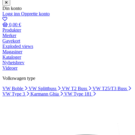
Din konto
Logg inn
Opprette konto
0,00 €
Produkter
Merker
Gavekort
Exploded views
Magasiner
Kataloger
Nyhetsbrev
Videoer
Volkswagen type
VW Boble
VW Splittbuss
VW T2 Buss
VW T25/T3 Buss
VW Type 3
Karmann Ghia
VW Type 181