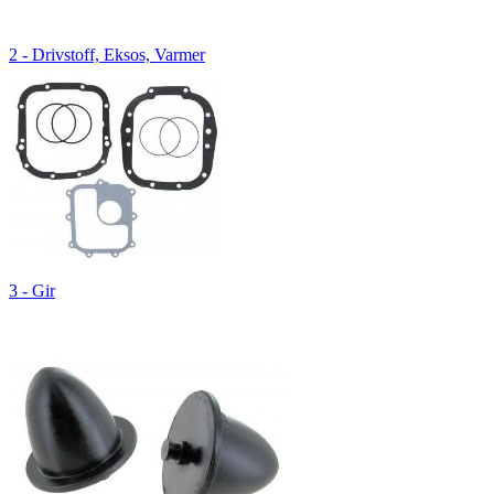
2 - Drivstoff, Eksos, Varmer
3 - Gir