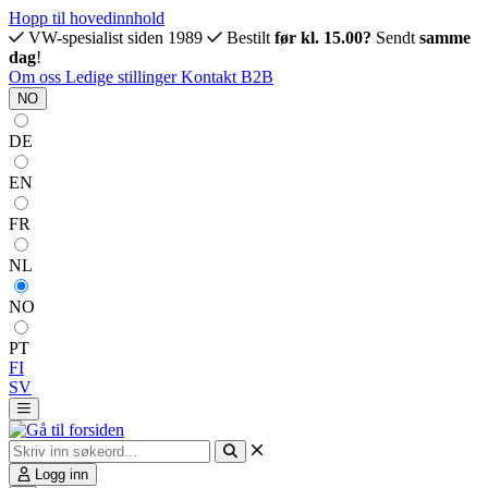
Hopp til hovedinnhold
VW-spesialist siden 1989
Bestilt
før kl. 15.00?
Sendt
samme
dag
!
Om oss
Ledige stillinger
Kontakt
B2B
NO
DE
EN
FR
NL
NO
PT
FI
SV
Logg inn