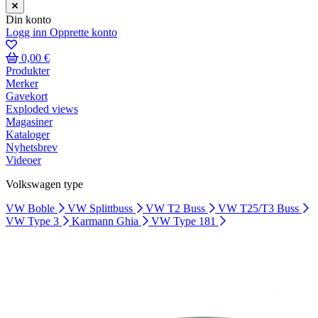
Din konto
Logg inn
Opprette konto
0,00 €
Produkter
Merker
Gavekort
Exploded views
Magasiner
Kataloger
Nyhetsbrev
Videoer
Volkswagen type
VW Boble
VW Splittbuss
VW T2 Buss
VW T25/T3 Buss
VW Type 3
Karmann Ghia
VW Type 181