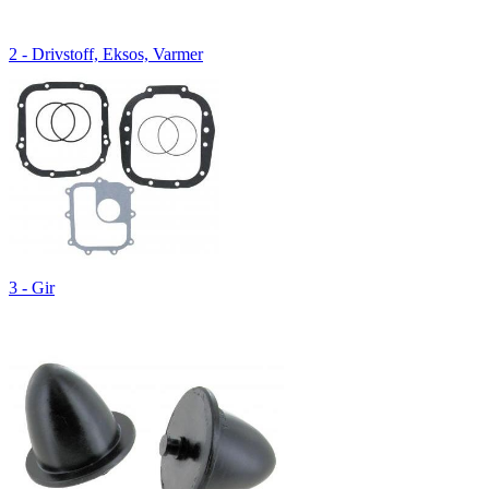
2 - Drivstoff, Eksos, Varmer
3 - Gir