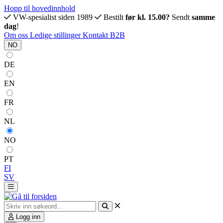
Hopp til hovedinnhold
VW-spesialist siden 1989
Bestilt
før kl. 15.00?
Sendt
samme
dag
!
Om oss
Ledige stillinger
Kontakt
B2B
NO
DE
EN
FR
NL
NO
PT
FI
SV
Logg inn