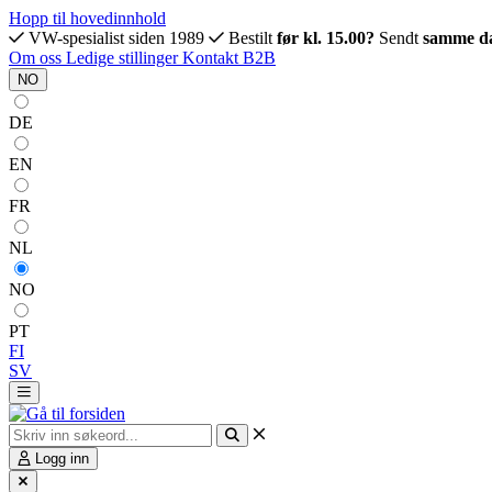
Hopp til hovedinnhold
VW-spesialist siden 1989
Bestilt
før kl. 15.00?
Sendt
samme d
Om oss
Ledige stillinger
Kontakt
B2B
NO
DE
EN
FR
NL
NO
PT
FI
SV
Logg inn