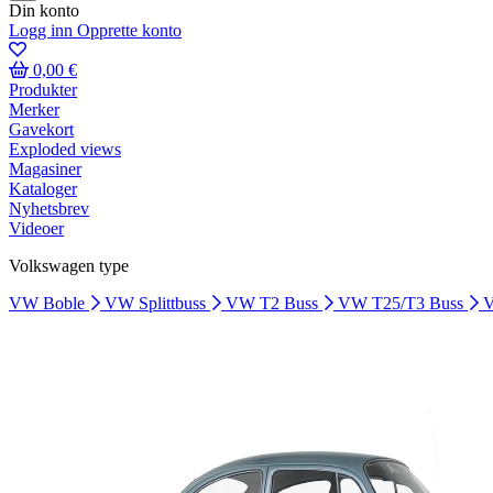
Din konto
Logg inn
Opprette konto
0,00 €
Produkter
Merker
Gavekort
Exploded views
Magasiner
Kataloger
Nyhetsbrev
Videoer
Volkswagen type
VW Boble
VW Splittbuss
VW T2 Buss
VW T25/T3 Buss
V