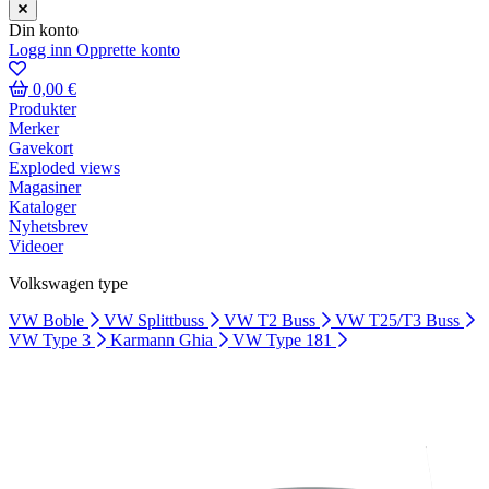
Din konto
Logg inn
Opprette konto
0,00 €
Produkter
Merker
Gavekort
Exploded views
Magasiner
Kataloger
Nyhetsbrev
Videoer
Volkswagen type
VW Boble
VW Splittbuss
VW T2 Buss
VW T25/T3 Buss
VW Type 3
Karmann Ghia
VW Type 181