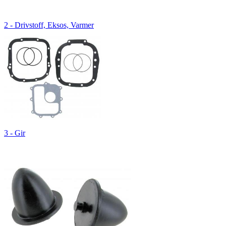
2 - Drivstoff, Eksos, Varmer
3 - Gir