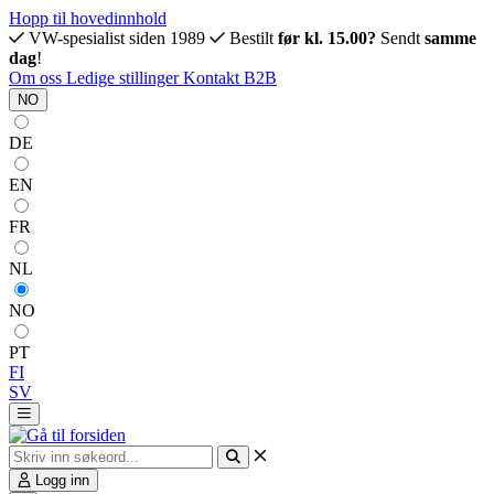
Hopp til hovedinnhold
VW-spesialist siden 1989
Bestilt
før kl. 15.00?
Sendt
samme
dag
!
Om oss
Ledige stillinger
Kontakt
B2B
NO
DE
EN
FR
NL
NO
PT
FI
SV
Logg inn