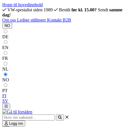
Hopp til hovedinnhold
VW-spesialist siden 1989
Bestilt
før kl. 15.00?
Sendt
samme
dag
!
Om oss
Ledige stillinger
Kontakt
B2B
NO
DE
EN
FR
NL
NO
PT
FI
SV
Logg inn