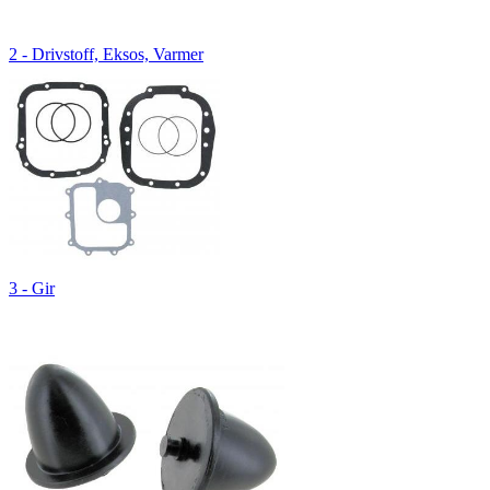
2 - Drivstoff, Eksos, Varmer
3 - Gir