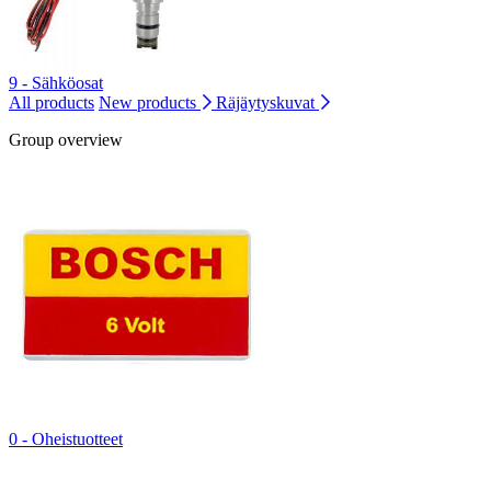
9 - Sähköosat
All products
New products
Räjäytyskuvat
Group overview
0 - Oheistuotteet