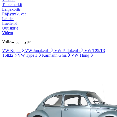
Tuotemerkit
Lahjakortti
Räjäytyskuvat
Lehdet
Luettelot
Uutiskirje
Videot
Volkswagen type
VW Kupla
VW Junakeula
VW Pallokeula
VW T25/T3
Tölkki
VW Type 3
Karmann Ghia
VW Thing