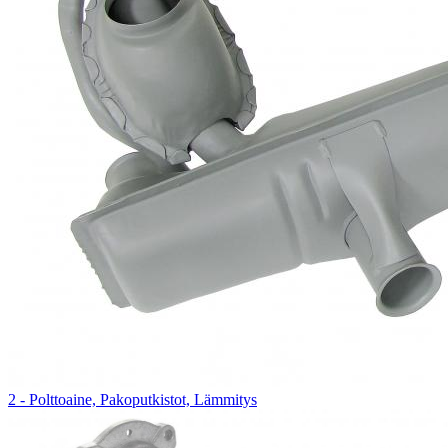
2 - Polttoaine, Pakoputkistot, Lämmitys