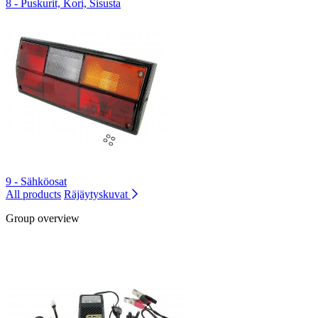
8 - Puskurit, Kori, Sisusta
9 - Sähköosat
All products
Räjäytyskuvat
Group overview