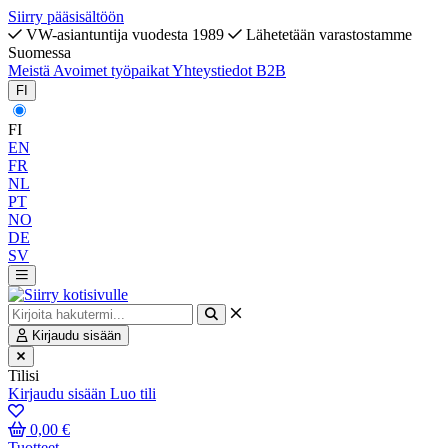
Siirry pääsisältöön
VW-asiantuntija vuodesta 1989
Lähetetään varastostamme
Suomessa
Meistä
Avoimet työpaikat
Yhteystiedot
B2B
FI
FI
EN
FR
NL
PT
NO
DE
SV
Kirjaudu sisään
Tilisi
Kirjaudu sisään
Luo tili
0,00 €
Tuotteet