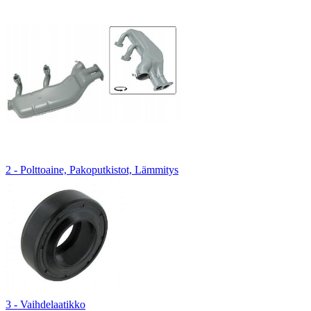
2 - Polttoaine, Pakoputkistot, Lämmitys
3 - Vaihdelaatikko