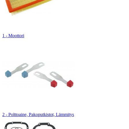
1 - Moottori
2 - Polttoaine, Pakoputkistot, Lämmitys