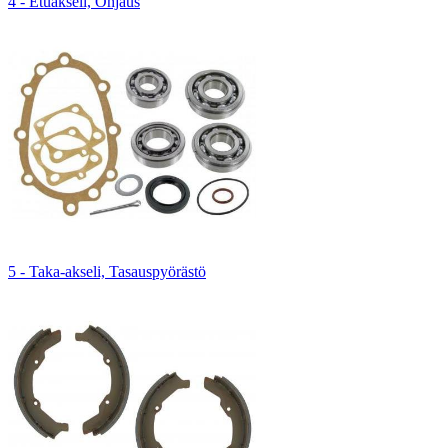
4 - Etuakseli, Ohjaus
5 - Taka-akseli, Tasauspyörästö