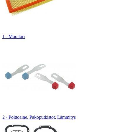
1 - Moottori
2 - Polttoaine, Pakoputkistot, Lämmitys