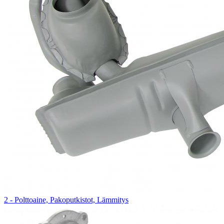
2 - Polttoaine, Pakoputkistot, Lämmitys