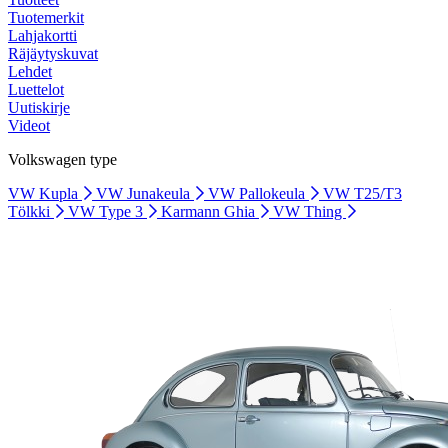
Tuotemerkit
Lahjakortti
Räjäytyskuvat
Lehdet
Luettelot
Uutiskirje
Videot
Volkswagen type
VW Kupla
VW Junakeula
VW Pallokeula
VW T25/T3
Tölkki
VW Type 3
Karmann Ghia
VW Thing