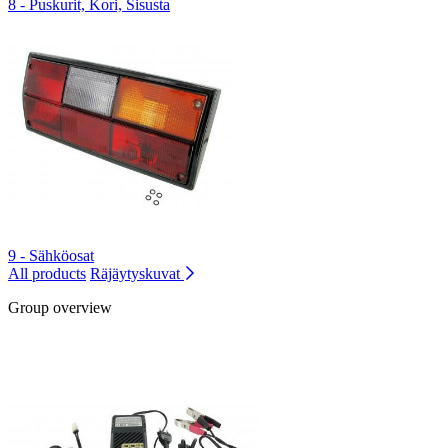
8 - Puskurit, Kori, Sisusta
9 - Sähköosat
All products
Räjäytyskuvat
Group overview