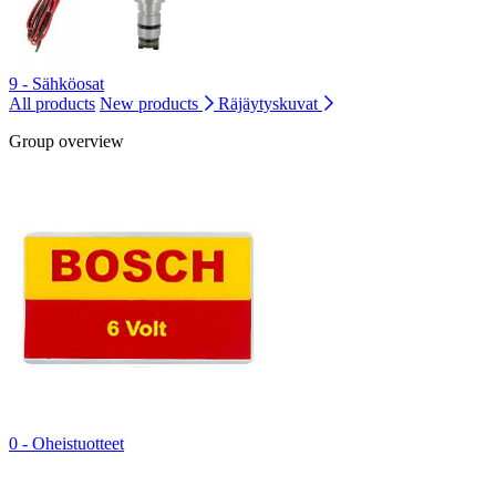
9 - Sähköosat
All products
New products
Räjäytyskuvat
Group overview
0 - Oheistuotteet