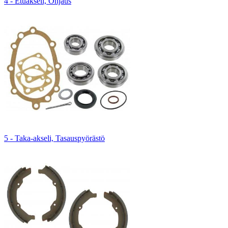
4 - Etuakseli, Ohjaus
5 - Taka-akseli, Tasauspyörästö