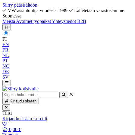
Siirry pääsisältöön
VW-asiantuntija vuodesta 1989
Lähetetään varastostamme
Suomessa
Meistä
Avoimet työpaikat
Yhteystiedot
B2B
FI
FI
EN
FR
NL
PT
NO
DE
SV
Kirjaudu sisään
Tilisi
Kirjaudu sisään
Luo tili
0,00 €
Tuotteet