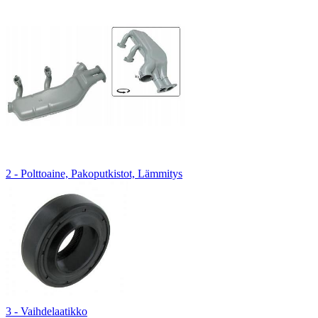
2 - Polttoaine, Pakoputkistot, Lämmitys
3 - Vaihdelaatikko