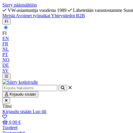
Siirry pääsisältöön
VW-asiantuntija vuodesta 1989
Lähetetään varastostamme Suo
Meistä
Avoimet työpaikat
Yhteystiedot
B2B
FI
FI
EN
FR
NL
PT
NO
DE
SV
Kirjaudu sisään
Tilisi
Kirjaudu sisään
Luo tili
0,00 €
Tuotteet
Tuotemerkit