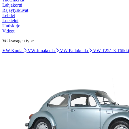
Lahjakortti
Räjäytyskuvat
Lehdet
Luettelot
Uutiskirje
Videot
Volkswagen type
VW Kupla
VW Junakeula
VW Pallokeula
VW T25/T3 Tölkk