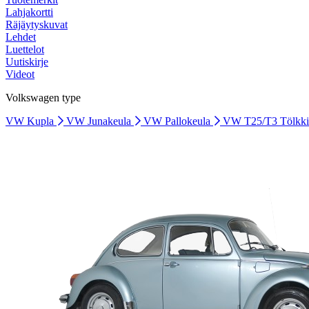
Lahjakortti
Räjäytyskuvat
Lehdet
Luettelot
Uutiskirje
Videot
Volkswagen type
VW Kupla
VW Junakeula
VW Pallokeula
VW T25/T3 Tölkk