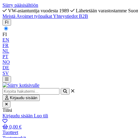
Siirry pääsisältöön
VW-asiantuntija vuodesta 1989
Lähetetään varastostamme Suo
Meistä
Avoimet työpaikat
Yhteystiedot
B2B
FI
FI
EN
FR
NL
PT
NO
DE
SV
Kirjaudu sisään
Tilisi
Kirjaudu sisään
Luo tili
0,00 €
Tuotteet
Tuotemerkit