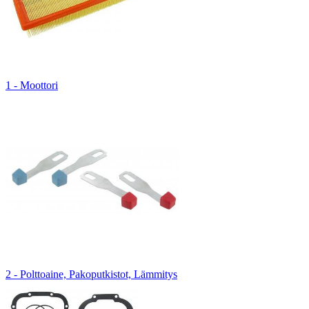
1 - Moottori
2 - Polttoaine, Pakoputkistot, Lämmitys