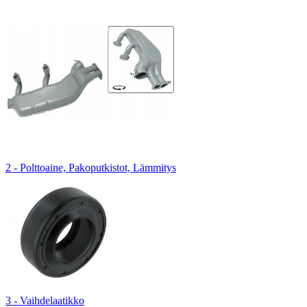
2 - Polttoaine, Pakoputkistot, Lämmitys
3 - Vaihdelaatikko