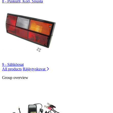
8 - Puskurit, Kori, Sisusta
9 - Sähköosat
All products
Räjäytyskuvat
Group overview