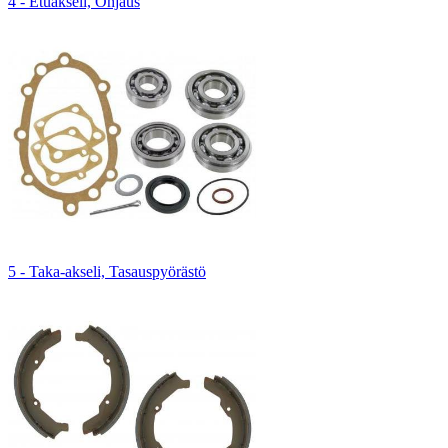
4 - Etuakseli, Ohjaus
5 - Taka-akseli, Tasauspyörästö