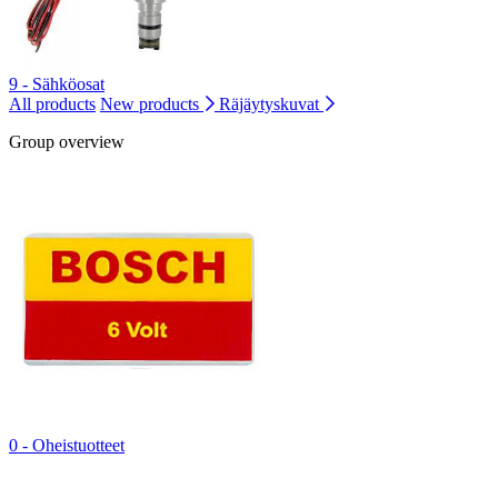
9 - Sähköosat
All products
New products
Räjäytyskuvat
Group overview
0 - Oheistuotteet