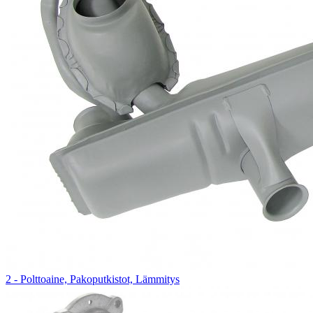
2 - Polttoaine, Pakoputkistot, Lämmitys