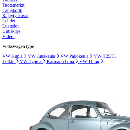
Tuotemerkit
Lahjakortti
Räjäytyskuvat
Lehdet
Luettelot
Uutiskirje
Videot
Volkswagen type
VW Kupla
VW Junakeula
VW Pallokeula
VW T25/T3
Tölkki
VW Type 3
Karmann Ghia
VW Thing