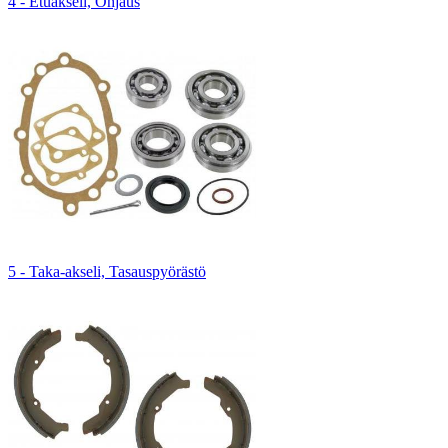
4 - Etuakseli, Ohjaus
5 - Taka-akseli, Tasauspyörästö