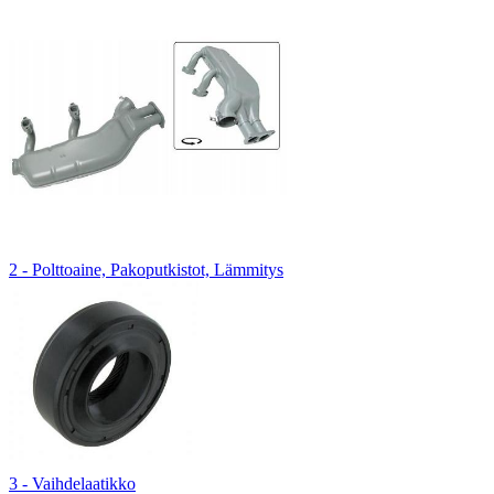
2 - Polttoaine, Pakoputkistot, Lämmitys
3 - Vaihdelaatikko