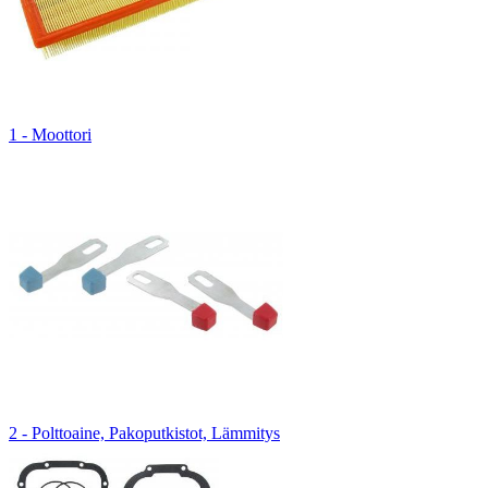
1 - Moottori
2 - Polttoaine, Pakoputkistot, Lämmitys