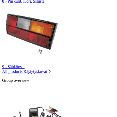
8 - Puskurit, Kori, Sisusta
9 - Sähköosat
All products
Räjäytyskuvat
Group overview