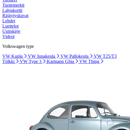
Tuotemerkit
Lahjakortti
Räjäytyskuvat
Lehdet
Luettelot
Uutiskirje
Videot
Volkswagen type
VW Kupla
VW Junakeula
VW Pallokeula
VW T25/T3
Tölkki
VW Type 3
Karmann Ghia
VW Thing