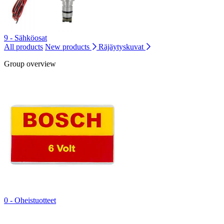
9 - Sähköosat
All products
New products
Räjäytyskuvat
Group overview
0 - Oheistuotteet