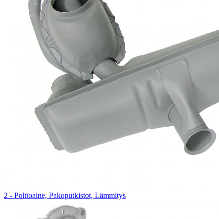
2 - Polttoaine, Pakoputkistot, Lämmitys