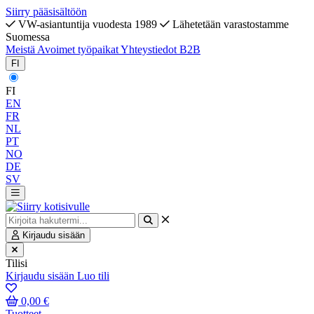
Siirry pääsisältöön
VW-asiantuntija vuodesta 1989
Lähetetään varastostamme
Suomessa
Meistä
Avoimet työpaikat
Yhteystiedot
B2B
FI
FI
EN
FR
NL
PT
NO
DE
SV
Kirjaudu sisään
Tilisi
Kirjaudu sisään
Luo tili
0,00 €
Tuotteet