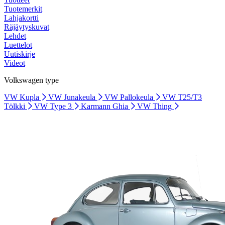
Tuotemerkit
Lahjakortti
Räjäytyskuvat
Lehdet
Luettelot
Uutiskirje
Videot
Volkswagen type
VW Kupla
VW Junakeula
VW Pallokeula
VW T25/T3
Tölkki
VW Type 3
Karmann Ghia
VW Thing