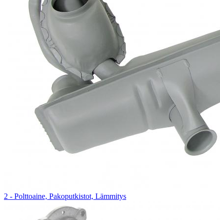
2 - Polttoaine, Pakoputkistot, Lämmitys