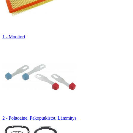
1 - Moottori
2 - Polttoaine, Pakoputkistot, Lämmitys