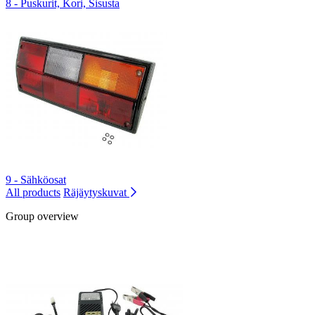
8 - Puskurit, Kori, Sisusta
9 - Sähköosat
All products
Räjäytyskuvat
Group overview