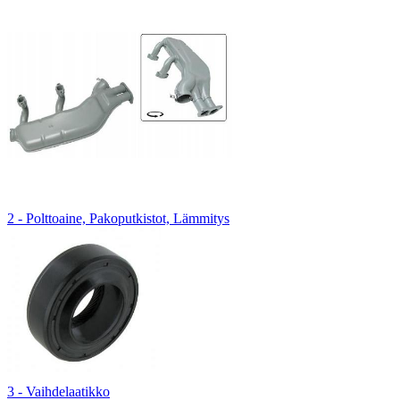
2 - Polttoaine, Pakoputkistot, Lämmitys
3 - Vaihdelaatikko