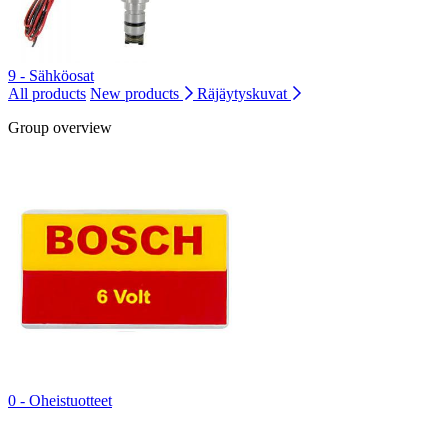
9 - Sähköosat
All products
New products
Räjäytyskuvat
Group overview
0 - Oheistuotteet