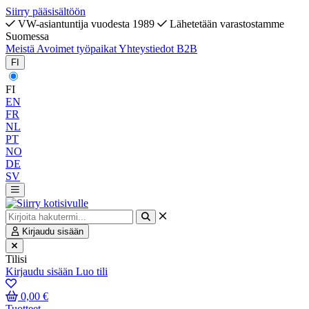
Siirry pääsisältöön
VW-asiantuntija vuodesta 1989
Lähetetään varastostamme
Suomessa
Meistä
Avoimet työpaikat
Yhteystiedot
B2B
FI
FI
EN
FR
NL
PT
NO
DE
SV
Kirjaudu sisään
Tilisi
Kirjaudu sisään
Luo tili
0,00 €
Tuotteet