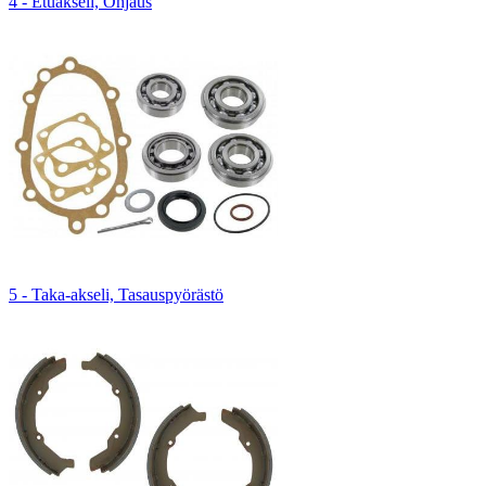
4 - Etuakseli, Ohjaus
5 - Taka-akseli, Tasauspyörästö