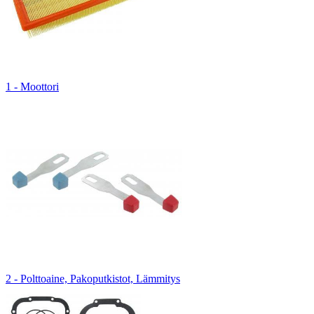
1 - Moottori
2 - Polttoaine, Pakoputkistot, Lämmitys