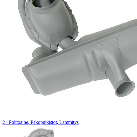
2 - Polttoaine, Pakoputkistot, Lämmitys