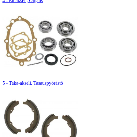
4 - Etuakseli, Ohjaus
5 - Taka-akseli, Tasauspyörästö