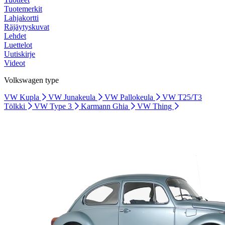
Tuotemerkit
Lahjakortti
Räjäytyskuvat
Lehdet
Luettelot
Uutiskirje
Videot
Volkswagen type
VW Kupla
VW Junakeula
VW Pallokeula
VW T25/T3
Tölkki
VW Type 3
Karmann Ghia
VW Thing