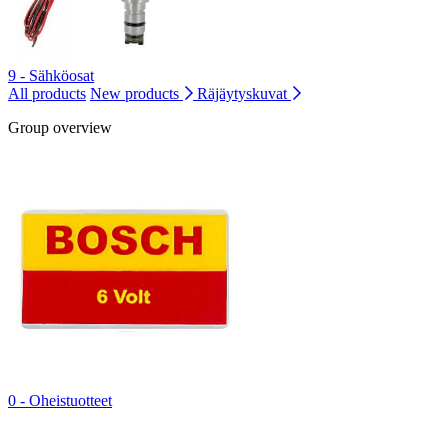
9 - Sähköosat
All products
New products
Räjäytyskuvat
Group overview
0 - Oheistuotteet