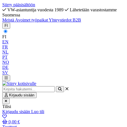
Siirry pääsisältöön
VW-asiantuntija vuodesta 1989
Lähetetään varastostamme
Suomessa
Meistä
Avoimet työpaikat
Yhteystiedot
B2B
FI
FI
EN
FR
NL
PT
NO
DE
SV
Kirjaudu sisään
Tilisi
Kirjaudu sisään
Luo tili
0,00 €
Tuotteet