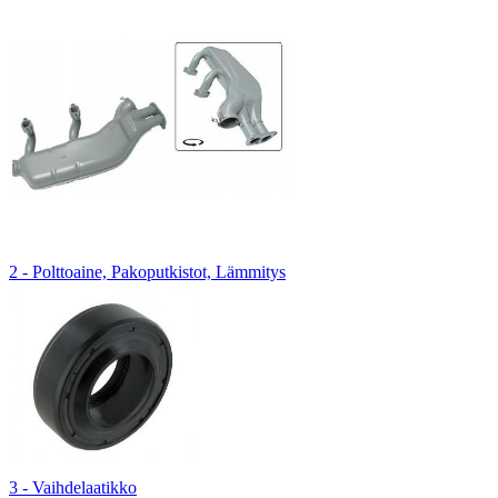
2 - Polttoaine, Pakoputkistot, Lämmitys
3 - Vaihdelaatikko