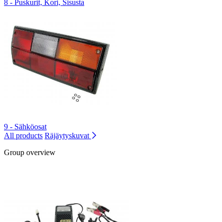
8 - Puskurit, Kori, Sisusta
9 - Sähköosat
All products
Räjäytyskuvat
Group overview