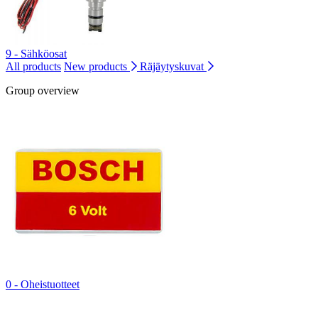
9 - Sähköosat
All products
New products
Räjäytyskuvat
Group overview
0 - Oheistuotteet