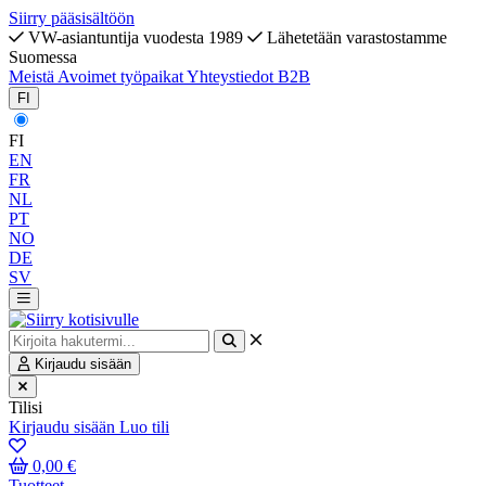
Siirry pääsisältöön
VW-asiantuntija vuodesta 1989
Lähetetään varastostamme
Suomessa
Meistä
Avoimet työpaikat
Yhteystiedot
B2B
FI
FI
EN
FR
NL
PT
NO
DE
SV
Kirjaudu sisään
Tilisi
Kirjaudu sisään
Luo tili
0,00 €
Tuotteet