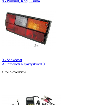
8 - Puskurit, Kori, Sisusta
9 - Sähköosat
All products
Räjäytyskuvat
Group overview