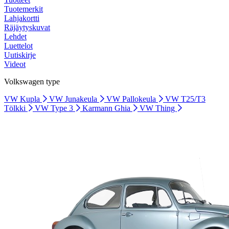
Tuotemerkit
Lahjakortti
Räjäytyskuvat
Lehdet
Luettelot
Uutiskirje
Videot
Volkswagen type
VW Kupla
VW Junakeula
VW Pallokeula
VW T25/T3
Tölkki
VW Type 3
Karmann Ghia
VW Thing