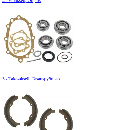
4 - Etuakseli, Ohjaus
5 - Taka-akseli, Tasauspyörästö