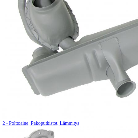
2 - Polttoaine, Pakoputkistot, Lämmitys