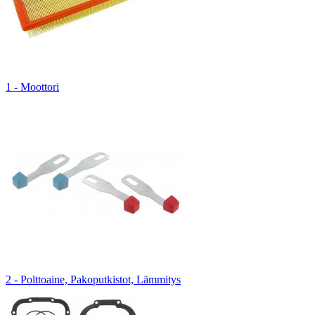
1 - Moottori
2 - Polttoaine, Pakoputkistot, Lämmitys