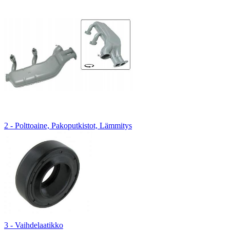
2 - Polttoaine, Pakoputkistot, Lämmitys
3 - Vaihdelaatikko