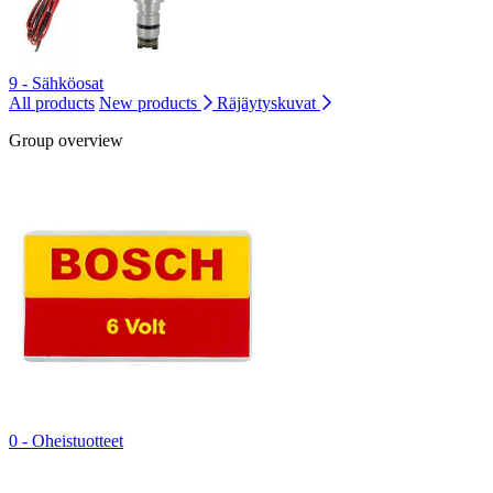
9 - Sähköosat
All products
New products
Räjäytyskuvat
Group overview
0 - Oheistuotteet