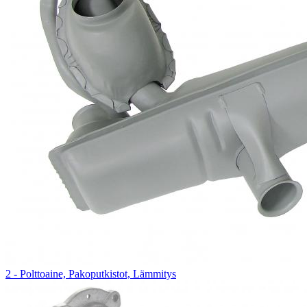
2 - Polttoaine, Pakoputkistot, Lämmitys