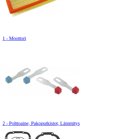
1 - Moottori
2 - Polttoaine, Pakoputkistot, Lämmitys