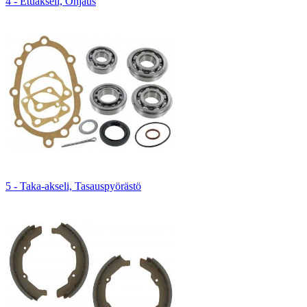
4 - Etuakseli, Ohjaus
5 - Taka-akseli, Tasauspyörästö