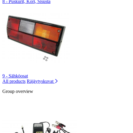
8 - Puskurit, Kori, Sisusta
9 - Sähköosat
All products
Räjäytyskuvat
Group overview