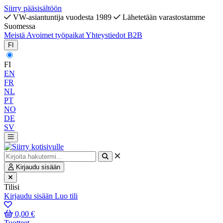
Siirry pääsisältöön
VW-asiantuntija vuodesta 1989
Lähetetään varastostamme
Suomessa
Meistä
Avoimet työpaikat
Yhteystiedot
B2B
FI
FI
EN
FR
NL
PT
NO
DE
SV
Kirjaudu sisään
Tilisi
Kirjaudu sisään
Luo tili
0,00 €
Tuotteet