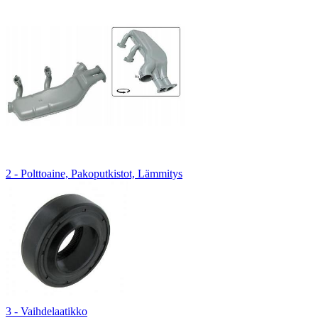
2 - Polttoaine, Pakoputkistot, Lämmitys
3 - Vaihdelaatikko