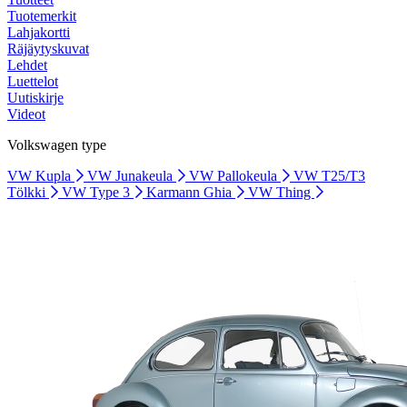
Tuotemerkit
Lahjakortti
Räjäytyskuvat
Lehdet
Luettelot
Uutiskirje
Videot
Volkswagen type
VW Kupla
VW Junakeula
VW Pallokeula
VW T25/T3
Tölkki
VW Type 3
Karmann Ghia
VW Thing