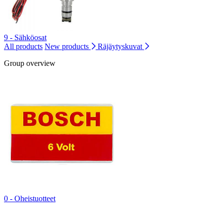
9 - Sähköosat
All products
New products
Räjäytyskuvat
Group overview
0 - Oheistuotteet