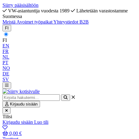
Siirry pääsisältöön
VW-asiantuntija vuodesta 1989
Lähetetään varastostamme
Suomessa
Meistä
Avoimet työpaikat
Yhteystiedot
B2B
FI
FI
EN
FR
NL
PT
NO
DE
SV
Kirjaudu sisään
Tilisi
Kirjaudu sisään
Luo tili
0,00 €
Tuotteet