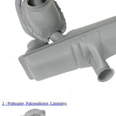
2 - Polttoaine, Pakoputkistot, Lämmitys