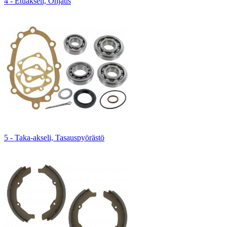
4 - Etuakseli, Ohjaus
5 - Taka-akseli, Tasauspyörästö