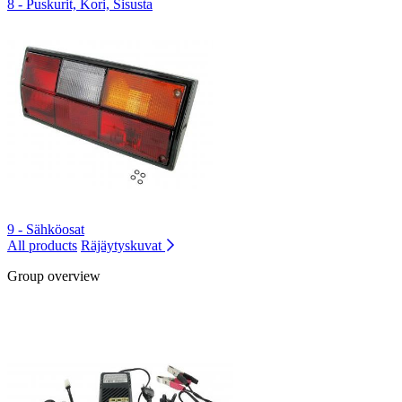
8 - Puskurit, Kori, Sisusta
9 - Sähköosat
All products
Räjäytyskuvat
Group overview