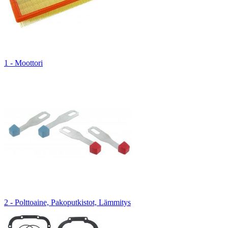
1 - Moottori
2 - Polttoaine, Pakoputkistot, Lämmitys