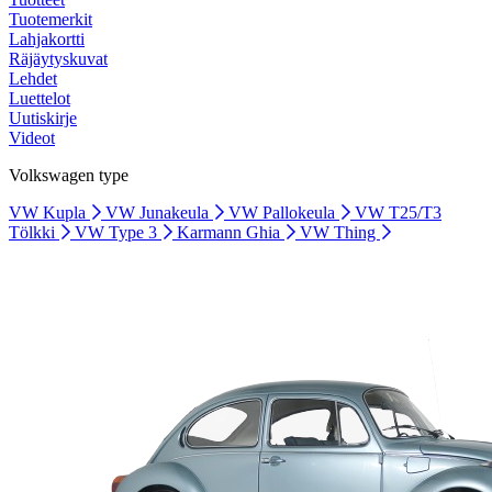
Tuotemerkit
Lahjakortti
Räjäytyskuvat
Lehdet
Luettelot
Uutiskirje
Videot
Volkswagen type
VW Kupla
VW Junakeula
VW Pallokeula
VW T25/T3
Tölkki
VW Type 3
Karmann Ghia
VW Thing