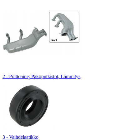
2 - Polttoaine, Pakoputkistot, Lämmitys
3 - Vaihdelaatikko