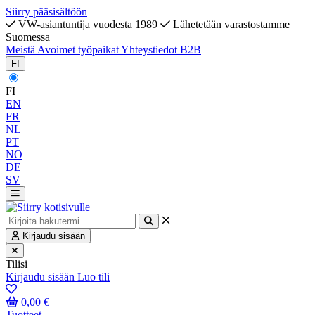
Siirry pääsisältöön
VW-asiantuntija vuodesta 1989
Lähetetään varastostamme
Suomessa
Meistä
Avoimet työpaikat
Yhteystiedot
B2B
FI
FI
EN
FR
NL
PT
NO
DE
SV
Kirjaudu sisään
Tilisi
Kirjaudu sisään
Luo tili
0,00 €
Tuotteet