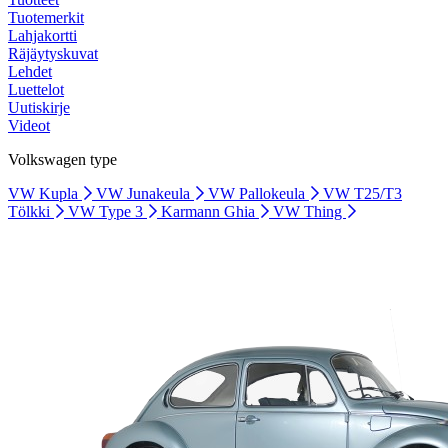
Tuotemerkit
Lahjakortti
Räjäytyskuvat
Lehdet
Luettelot
Uutiskirje
Videot
Volkswagen type
VW Kupla
VW Junakeula
VW Pallokeula
VW T25/T3
Tölkki
VW Type 3
Karmann Ghia
VW Thing