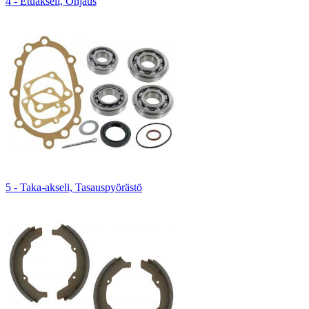
4 - Etuakseli, Ohjaus
5 - Taka-akseli, Tasauspyörästö