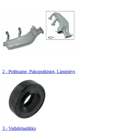
2 - Polttoaine, Pakoputkistot, Lämmitys
3 - Vaihdelaatikko