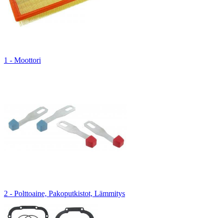
1 - Moottori
2 - Polttoaine, Pakoputkistot, Lämmitys