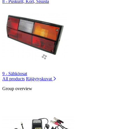
8 - Puskurit, Kori, Sisusta
9 - Sähköosat
All products
Räjäytyskuvat
Group overview