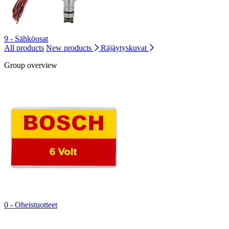
9 - Sähköosat
All products
New products
Räjäytyskuvat
Group overview
0 - Oheistuotteet