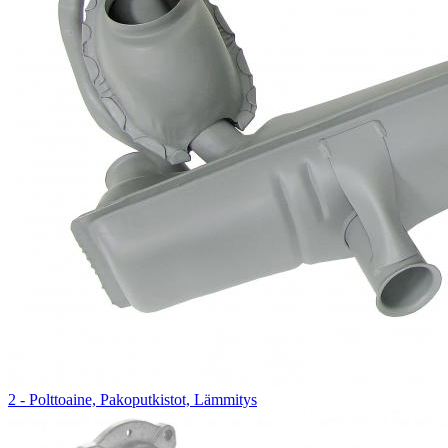
2 - Polttoaine, Pakoputkistot, Lämmitys