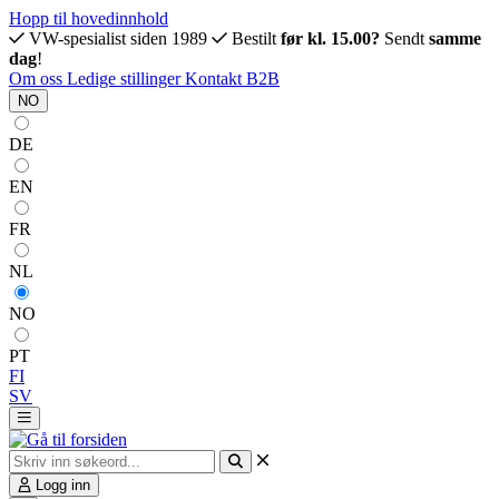
Hopp til hovedinnhold
VW-spesialist siden 1989
Bestilt
før kl. 15.00?
Sendt
samme
dag
!
Om oss
Ledige stillinger
Kontakt
B2B
NO
DE
EN
FR
NL
NO
PT
FI
SV
Logg inn