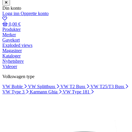
Din konto
Logg inn
Opprette konto
0,00 €
Produkter
Merker
Gavekort
Exploded views
Magasiner
Kataloger
Nyhetsbrev
Videoer
Volkswagen type
VW Boble
VW Splittbuss
VW T2 Buss
VW T25/T3 Buss
VW Type 3
Karmann Ghia
VW Type 181