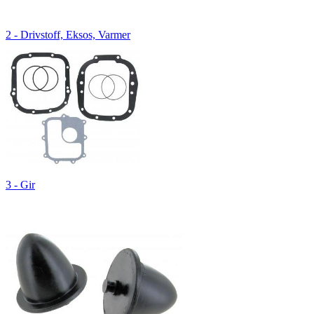
2 - Drivstoff, Eksos, Varmer
3 - Gir