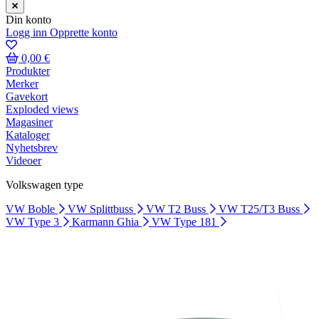
Din konto
Logg inn
Opprette konto
0,00 €
Produkter
Merker
Gavekort
Exploded views
Magasiner
Kataloger
Nyhetsbrev
Videoer
Volkswagen type
VW Boble
VW Splittbuss
VW T2 Buss
VW T25/T3 Buss
VW Type 3
Karmann Ghia
VW Type 181