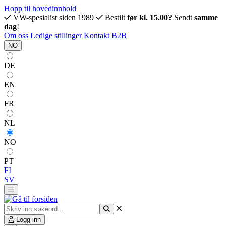
Hopp til hovedinnhold
VW-spesialist siden 1989
Bestilt
før kl. 15.00?
Sendt
samme
dag
!
Om oss
Ledige stillinger
Kontakt
B2B
NO
DE
EN
FR
NL
NO
PT
FI
SV
Logg inn