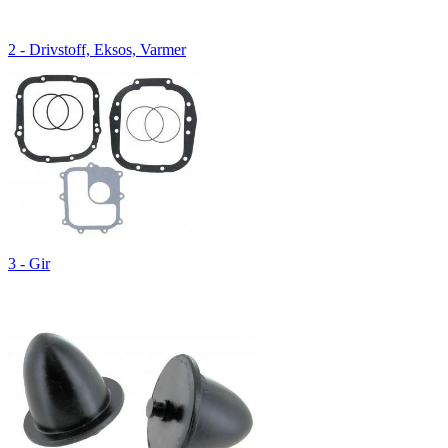
2 - Drivstoff, Eksos, Varmer
3 - Gir