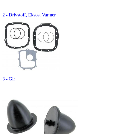
2 - Drivstoff, Eksos, Varmer
3 - Gir