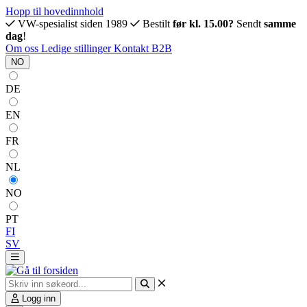
Hopp til hovedinnhold
VW-spesialist siden 1989
Bestilt
før kl. 15.00?
Sendt
samme
dag
!
Om oss
Ledige stillinger
Kontakt
B2B
NO
DE
EN
FR
NL
NO
PT
FI
SV
Logg inn