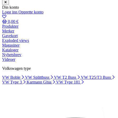
Din konto
Logg inn
Opprette konto
0,00 €
Produkter
Merker
Gavekort
Exploded views
Magasiner
Kataloger
Nyhetsbrev
Videoer
Volkswagen type
VW Boble
VW Splittbuss
VW T2 Buss
VW T25/T3 Buss
VW Type 3
Karmann Ghia
VW Type 181