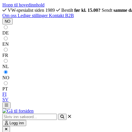
Hopp til hovedinnhold
VW-spesialist siden 1989
Bestilt
før kl. 15.00?
Sendt
samme d
Om oss
Ledige stillinger
Kontakt
B2B
NO
DE
EN
FR
NL
NO
PT
FI
SV
Logg inn