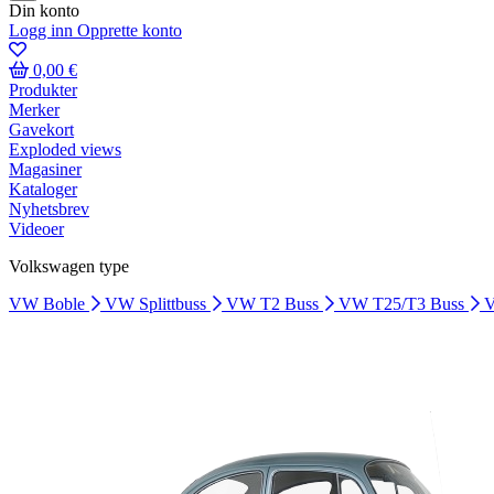
Din konto
Logg inn
Opprette konto
0,00 €
Produkter
Merker
Gavekort
Exploded views
Magasiner
Kataloger
Nyhetsbrev
Videoer
Volkswagen type
VW Boble
VW Splittbuss
VW T2 Buss
VW T25/T3 Buss
V