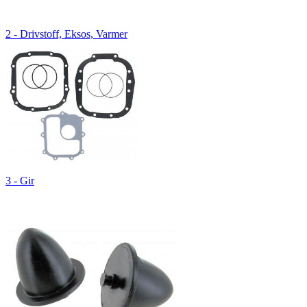
2 - Drivstoff, Eksos, Varmer
3 - Gir