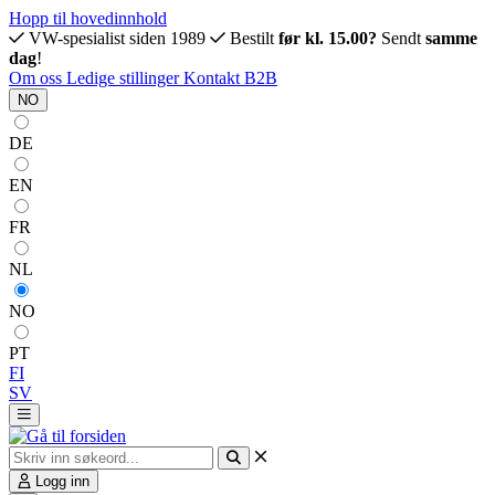
Hopp til hovedinnhold
VW-spesialist siden 1989
Bestilt
før kl. 15.00?
Sendt
samme
dag
!
Om oss
Ledige stillinger
Kontakt
B2B
NO
DE
EN
FR
NL
NO
PT
FI
SV
Logg inn