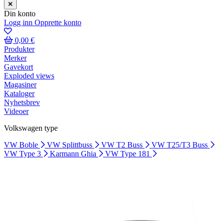
Din konto
Logg inn
Opprette konto
0,00 €
Produkter
Merker
Gavekort
Exploded views
Magasiner
Kataloger
Nyhetsbrev
Videoer
Volkswagen type
VW Boble
VW Splittbuss
VW T2 Buss
VW T25/T3 Buss
VW Type 3
Karmann Ghia
VW Type 181