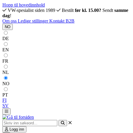
Hopp til hovedinnhold
VW-spesialist siden 1989
Bestilt
før kl. 15.00?
Sendt
samme
dag
!
Om oss
Ledige stillinger
Kontakt
B2B
NO
DE
EN
FR
NL
NO
PT
FI
SV
Logg inn