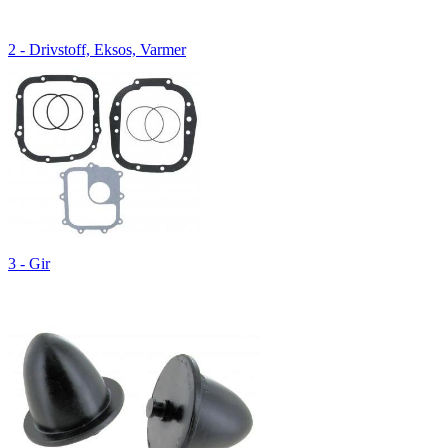
2 - Drivstoff, Eksos, Varmer
3 - Gir