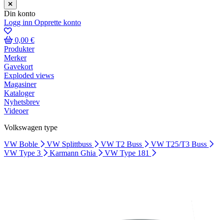
Din konto
Logg inn
Opprette konto
0,00 €
Produkter
Merker
Gavekort
Exploded views
Magasiner
Kataloger
Nyhetsbrev
Videoer
Volkswagen type
VW Boble
VW Splittbuss
VW T2 Buss
VW T25/T3 Buss
VW Type 3
Karmann Ghia
VW Type 181