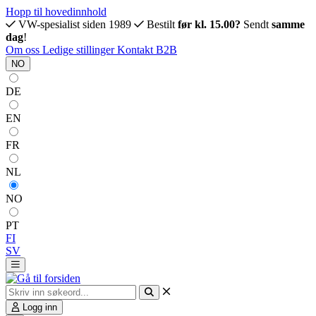
Hopp til hovedinnhold
VW-spesialist siden 1989
Bestilt
før kl. 15.00?
Sendt
samme
dag
!
Om oss
Ledige stillinger
Kontakt
B2B
NO
DE
EN
FR
NL
NO
PT
FI
SV
Logg inn