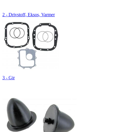
2 - Drivstoff, Eksos, Varmer
3 - Gir