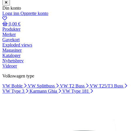
Din konto
Logg inn
Opprette konto
0,00 €
Produkter
Merker
Gavekort
Exploded views
Magasiner
Kataloger
Nyhetsbrev
Videoer
Volkswagen type
VW Boble
VW Splittbuss
VW T2 Buss
VW T25/T3 Buss
VW Type 3
Karmann Ghia
VW Type 181