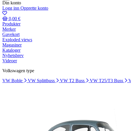
Din konto
Logg inn
Opprette konto
0,00 €
Produkter
Merker
Gavekort
Exploded views
Magasiner
Kataloger
Nyhetsbrev
Videoer
Volkswagen type
VW Boble
VW Splittbuss
VW T2 Buss
VW T25/T3 Buss
V