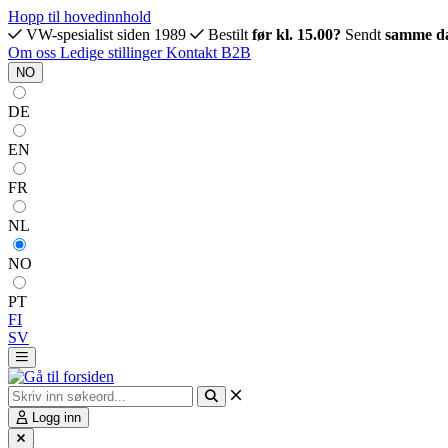
Hopp til hovedinnhold
VW-spesialist siden 1989
Bestilt
før kl. 15.00?
Sendt
samme d
Om oss
Ledige stillinger
Kontakt
B2B
NO
DE
EN
FR
NL
NO
PT
FI
SV
Logg inn