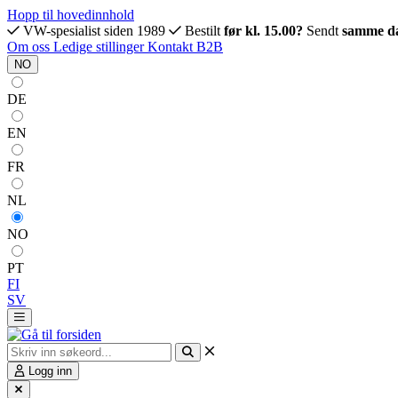
Hopp til hovedinnhold
VW-spesialist siden 1989
Bestilt
før kl. 15.00?
Sendt
samme d
Om oss
Ledige stillinger
Kontakt
B2B
NO
DE
EN
FR
NL
NO
PT
FI
SV
Logg inn