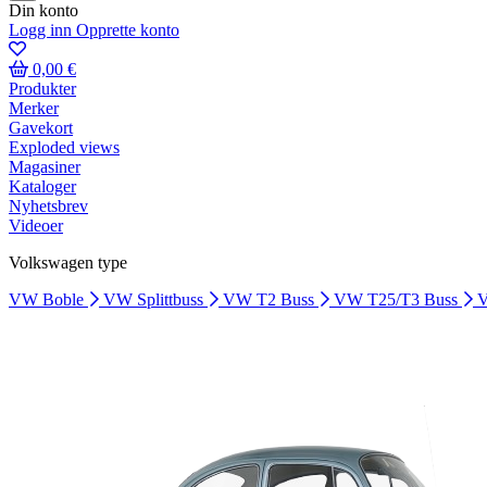
Din konto
Logg inn
Opprette konto
0,00 €
Produkter
Merker
Gavekort
Exploded views
Magasiner
Kataloger
Nyhetsbrev
Videoer
Volkswagen type
VW Boble
VW Splittbuss
VW T2 Buss
VW T25/T3 Buss
V