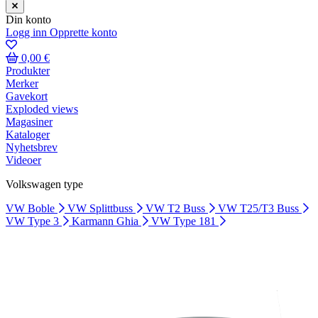
Din konto
Logg inn
Opprette konto
0,00 €
Produkter
Merker
Gavekort
Exploded views
Magasiner
Kataloger
Nyhetsbrev
Videoer
Volkswagen type
VW Boble
VW Splittbuss
VW T2 Buss
VW T25/T3 Buss
VW Type 3
Karmann Ghia
VW Type 181