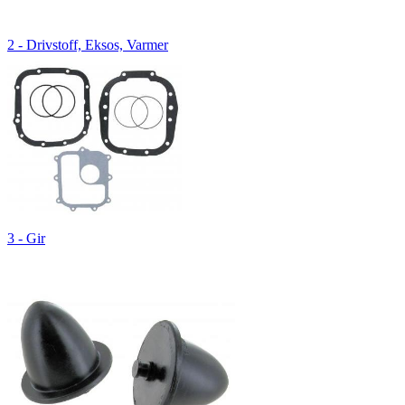
2 - Drivstoff, Eksos, Varmer
3 - Gir