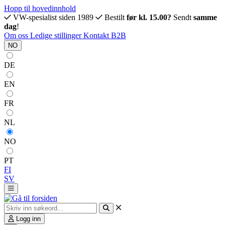
Hopp til hovedinnhold
VW-spesialist siden 1989
Bestilt
før kl. 15.00?
Sendt
samme
dag
!
Om oss
Ledige stillinger
Kontakt
B2B
NO
DE
EN
FR
NL
NO
PT
FI
SV
Logg inn