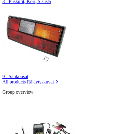
8 - Puskurit, Kori, Sisusta
9 - Sähköosat
All products
Räjäytyskuvat
Group overview