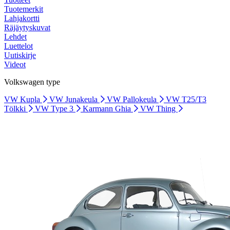
Tuotemerkit
Lahjakortti
Räjäytyskuvat
Lehdet
Luettelot
Uutiskirje
Videot
Volkswagen type
VW Kupla
VW Junakeula
VW Pallokeula
VW T25/T3
Tölkki
VW Type 3
Karmann Ghia
VW Thing