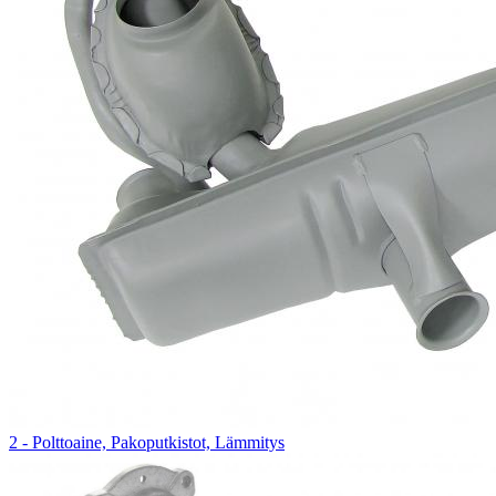
2 - Polttoaine, Pakoputkistot, Lämmitys