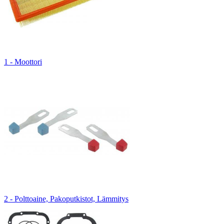
1 - Moottori
2 - Polttoaine, Pakoputkistot, Lämmitys