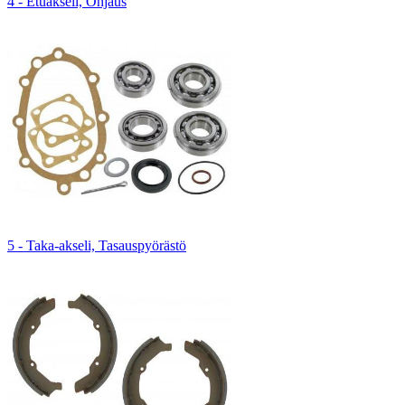
4 - Etuakseli, Ohjaus
5 - Taka-akseli, Tasauspyörästö