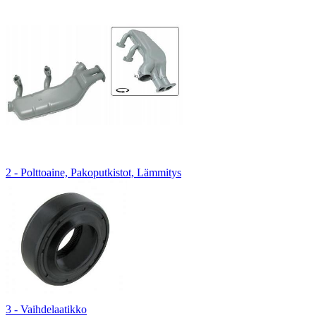
2 - Polttoaine, Pakoputkistot, Lämmitys
3 - Vaihdelaatikko