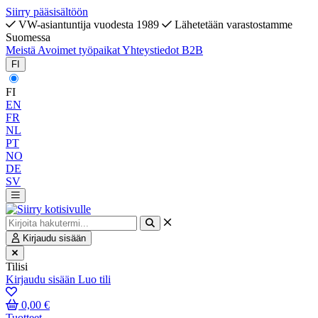
Siirry pääsisältöön
VW-asiantuntija vuodesta 1989
Lähetetään varastostamme
Suomessa
Meistä
Avoimet työpaikat
Yhteystiedot
B2B
FI
FI
EN
FR
NL
PT
NO
DE
SV
Kirjaudu sisään
Tilisi
Kirjaudu sisään
Luo tili
0,00 €
Tuotteet