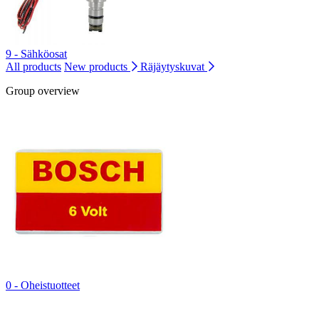
9 - Sähköosat
All products
New products
Räjäytyskuvat
Group overview
0 - Oheistuotteet