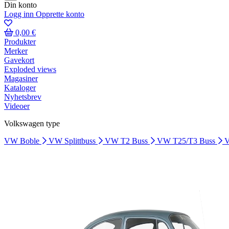
Din konto
Logg inn
Opprette konto
0,00 €
Produkter
Merker
Gavekort
Exploded views
Magasiner
Kataloger
Nyhetsbrev
Videoer
Volkswagen type
VW Boble
VW Splittbuss
VW T2 Buss
VW T25/T3 Buss
V