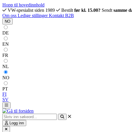
Hopp til hovedinnhold
VW-spesialist siden 1989
Bestilt
før kl. 15.00?
Sendt
samme d
Om oss
Ledige stillinger
Kontakt
B2B
NO
DE
EN
FR
NL
NO
PT
FI
SV
Logg inn