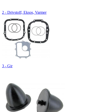
2 - Drivstoff, Eksos, Varmer
3 - Gir