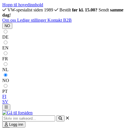
Hopp til hovedinnhold
VW-spesialist siden 1989
Bestilt
før kl. 15.00?
Sendt
samme
dag
!
Om oss
Ledige stillinger
Kontakt
B2B
NO
DE
EN
FR
NL
NO
PT
FI
SV
Logg inn