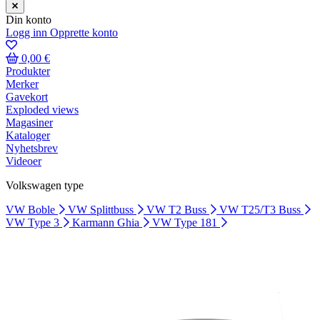
Din konto
Logg inn
Opprette konto
0,00 €
Produkter
Merker
Gavekort
Exploded views
Magasiner
Kataloger
Nyhetsbrev
Videoer
Volkswagen type
VW Boble
VW Splittbuss
VW T2 Buss
VW T25/T3 Buss
VW Type 3
Karmann Ghia
VW Type 181