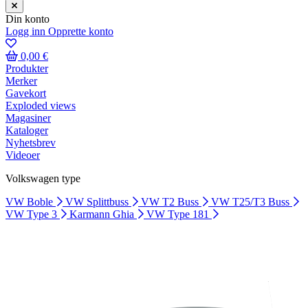
Din konto
Logg inn
Opprette konto
0,00 €
Produkter
Merker
Gavekort
Exploded views
Magasiner
Kataloger
Nyhetsbrev
Videoer
Volkswagen type
VW Boble
VW Splittbuss
VW T2 Buss
VW T25/T3 Buss
VW Type 3
Karmann Ghia
VW Type 181