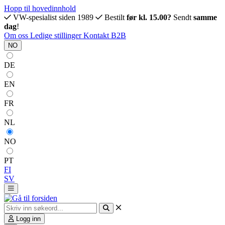
Hopp til hovedinnhold
VW-spesialist siden 1989
Bestilt
før kl. 15.00?
Sendt
samme
dag
!
Om oss
Ledige stillinger
Kontakt
B2B
NO
DE
EN
FR
NL
NO
PT
FI
SV
Logg inn