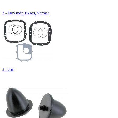
2 - Drivstoff, Eksos, Varmer
3 - Gir