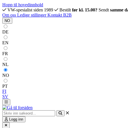
Hopp til hovedinnhold
VW-spesialist siden 1989
Bestilt
før kl. 15.00?
Sendt
samme d
Om oss
Ledige stillinger
Kontakt
B2B
NO
DE
EN
FR
NL
NO
PT
FI
SV
Logg inn