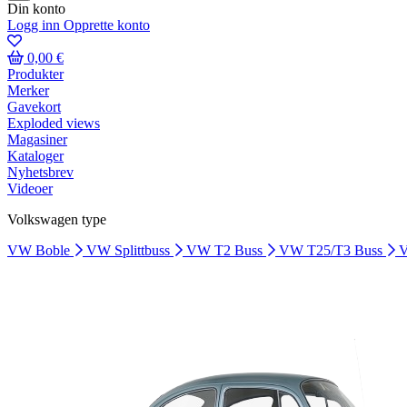
Din konto
Logg inn
Opprette konto
0,00 €
Produkter
Merker
Gavekort
Exploded views
Magasiner
Kataloger
Nyhetsbrev
Videoer
Volkswagen type
VW Boble
VW Splittbuss
VW T2 Buss
VW T25/T3 Buss
V