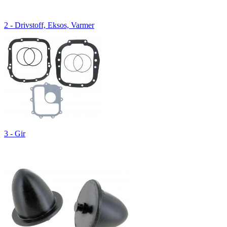
2 - Drivstoff, Eksos, Varmer
3 - Gir