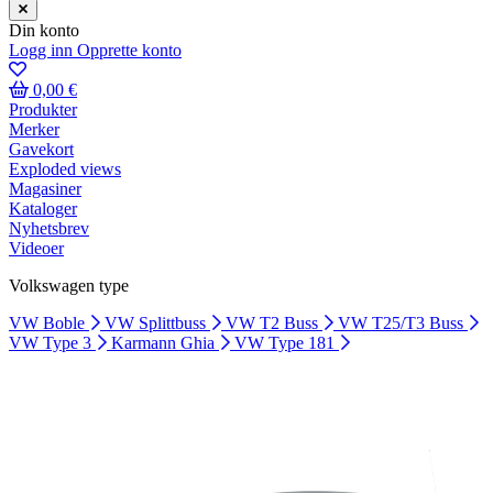
Din konto
Logg inn
Opprette konto
0,00 €
Produkter
Merker
Gavekort
Exploded views
Magasiner
Kataloger
Nyhetsbrev
Videoer
Volkswagen type
VW Boble
VW Splittbuss
VW T2 Buss
VW T25/T3 Buss
VW Type 3
Karmann Ghia
VW Type 181