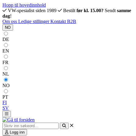
Hopp til hovedinnhold
VW-spesialist siden 1989
Bestilt
før kl. 15.00?
Sendt
samme
dag
!
Om oss
Ledige stillinger
Kontakt
B2B
NO
DE
EN
FR
NL
NO
PT
FI
SV
Logg inn