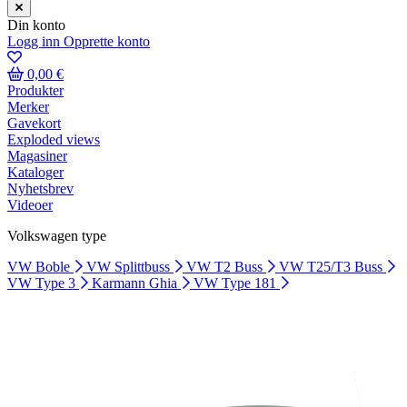
Din konto
Logg inn
Opprette konto
0,00 €
Produkter
Merker
Gavekort
Exploded views
Magasiner
Kataloger
Nyhetsbrev
Videoer
Volkswagen type
VW Boble
VW Splittbuss
VW T2 Buss
VW T25/T3 Buss
VW Type 3
Karmann Ghia
VW Type 181