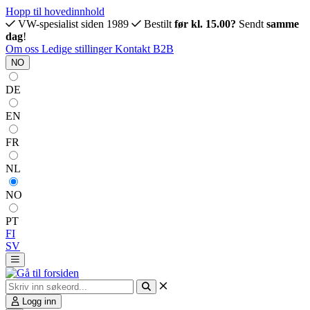
Hopp til hovedinnhold
VW-spesialist siden 1989
Bestilt
før kl. 15.00?
Sendt
samme
dag
!
Om oss
Ledige stillinger
Kontakt
B2B
NO
DE
EN
FR
NL
NO
PT
FI
SV
Logg inn