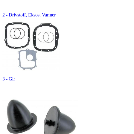
2 - Drivstoff, Eksos, Varmer
3 - Gir