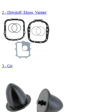
2 - Drivstoff, Eksos, Varmer
3 - Gir