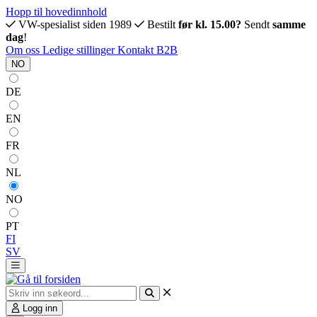
Hopp til hovedinnhold
VW-spesialist siden 1989
Bestilt
før kl. 15.00?
Sendt
samme
dag
!
Om oss
Ledige stillinger
Kontakt
B2B
NO
DE
EN
FR
NL
NO
PT
FI
SV
Logg inn