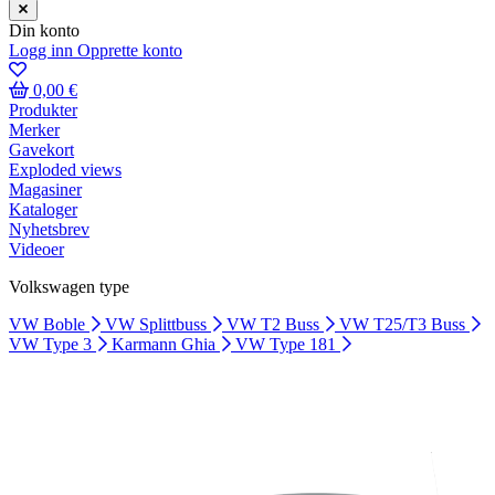
Din konto
Logg inn
Opprette konto
0,00 €
Produkter
Merker
Gavekort
Exploded views
Magasiner
Kataloger
Nyhetsbrev
Videoer
Volkswagen type
VW Boble
VW Splittbuss
VW T2 Buss
VW T25/T3 Buss
VW Type 3
Karmann Ghia
VW Type 181