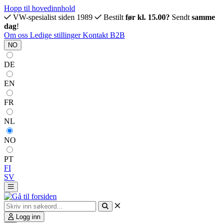
Hopp til hovedinnhold
VW-spesialist siden 1989
Bestilt
før kl. 15.00?
Sendt
samme
dag
!
Om oss
Ledige stillinger
Kontakt
B2B
NO
DE
EN
FR
NL
NO
PT
FI
SV
Logg inn