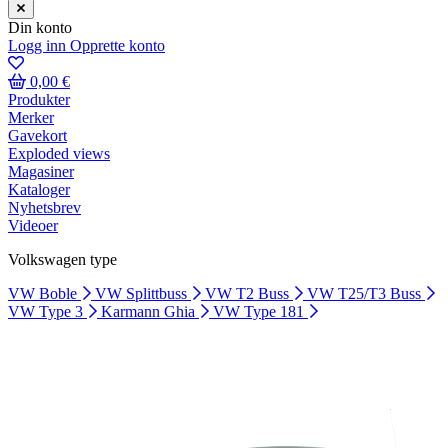
Din konto
Logg inn
Opprette konto
0,00 €
Produkter
Merker
Gavekort
Exploded views
Magasiner
Kataloger
Nyhetsbrev
Videoer
Volkswagen type
VW Boble
VW Splittbuss
VW T2 Buss
VW T25/T3 Buss
VW Type 3
Karmann Ghia
VW Type 181