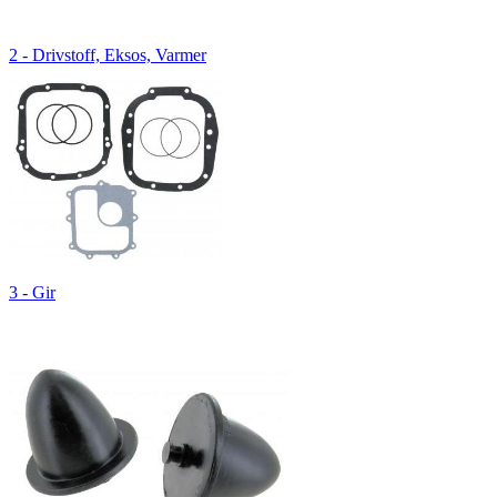
2 - Drivstoff, Eksos, Varmer
3 - Gir